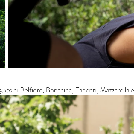
guito
di Belfiore, Bonacina, Fadenti, Mazzarella 