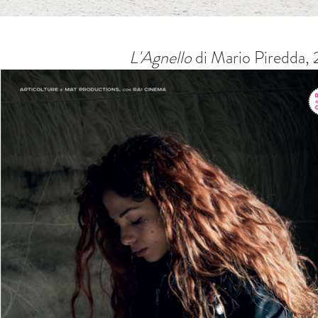
L'Agnello
di Mario Piredda,